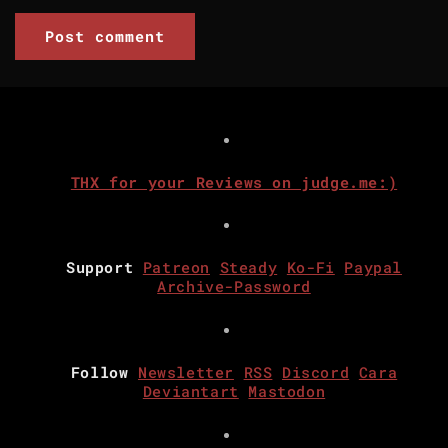
THX for your Reviews on judge.me:)
Support
Patreon
Steady
Ko-Fi
Paypal
Archive-Password
Follow
Newsletter
RSS
Discord
Cara
Deviantart
Mastodon